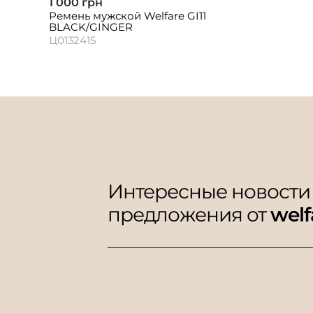
1 000 грн
Ремень мужской Welfare GI11
BLACK/GINGER
Ц0132415
Интересные новости
предложения от
welf