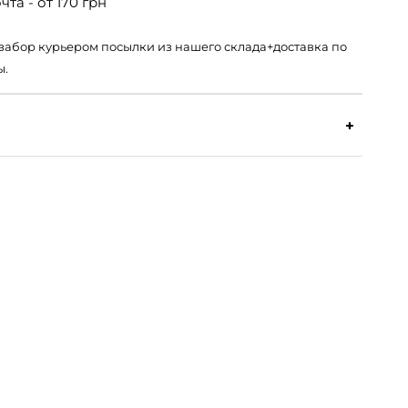
та - от 170 грн
 – забор курьером посылки из нашего склада+доставка по
ы.