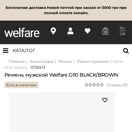
Бесплатная доставка Новой почтой при заказе от 3000 грн при
полной оплате онлайн.
RU
0
UA
КАТАЛОГ
Главная
Аксессуары
Ремни
Ремни мужские
Ремень м
Код товара:
0132413
Ремень мужской Welfare GI10 BLACK/BROWN
Есть в наличии
Отзывы (0)