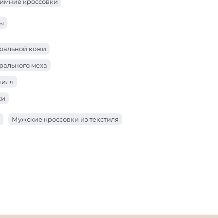
имние кроссовки
ны
уральной кожи
рального меха
тиля
ки
Мужские кроссовки из текстиля