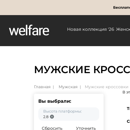
Бесплатн
Новая коллекция '26
Женс
МУЖСКИЕ КРОСС
Главная
Мужская
Мужские кроссовки
В э
Вы выбрали:
Т
Высота платформы:
2.8
С
Сбросить
Уточнить