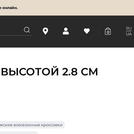
е онлайн.
RU
0
UA
ВЫСОТОЙ 2.8 СМ
жские всесезонные кроссовки