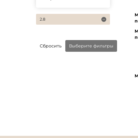
М
2.8
п
М
п
Сбросить
Выберите фильтры
М