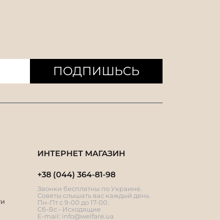
ПОДПИШЬСЬ
ИНТЕРНЕТ МАГАЗИН
+38 (044) 364-81-98
Звонки бесплатны по Украине.
Советы слышать вас каждый день
ти
Пн-Пт с 9-00 до 17-00.
Сб-Вс - Исходящие
E-mail:
info@welfare.ua