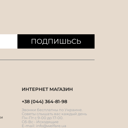
ПОДПИШЬСЬ
ИНТЕРНЕТ МАГАЗИН
+38 (044) 364-81-98
Звонки бесплатны по Украине.
Советы слышать вас каждый день
ти
Пн-Пт с 9-00 до 17-00.
Сб-Вс - Исходящие
E-mail:
info@welfare.ua