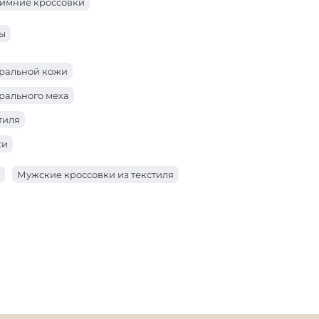
имние кроссовки
ны
уральной кожи
рального меха
тиля
ки
Мужские кроссовки из текстиля