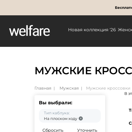
Бесплатн
Новая коллекция '26
Женс
МУЖСКИЕ КРОСС
Главная
Мужская
Мужские кроссовки
В э
Вы выбрали:
Т
Тип каблука:
На плоском ходу
С
Сбросить
Уточнить