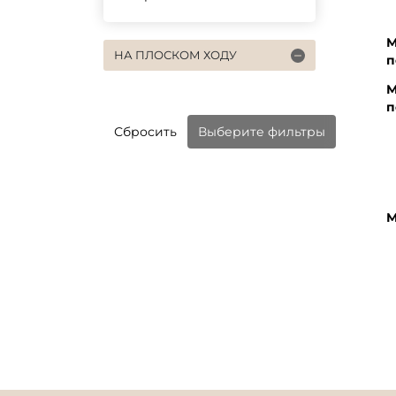
М
НА ПЛОСКОМ ХОДУ
п
М
п
Сбросить
Выберите фильтры
М