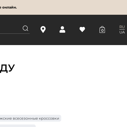
е онлайн.
RU
0
UA
ОДУ
жские всесезонные кроссовки