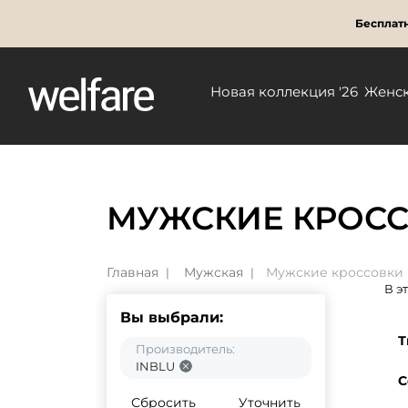
Бесплатн
Новая коллекция '26
Женс
МУЖСКИЕ КРОСС
Главная
Мужская
Мужские кроссовки
В э
Вы выбрали:
Т
Производитель:
INBLU
С
Сбросить
Уточнить