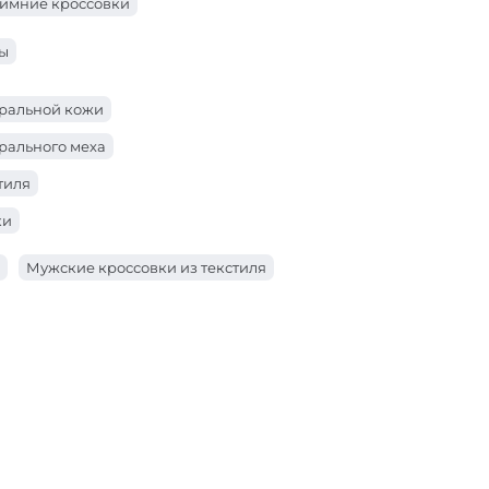
имние кроссовки
ны
уральной кожи
рального меха
тиля
ки
Мужские кроссовки из текстиля