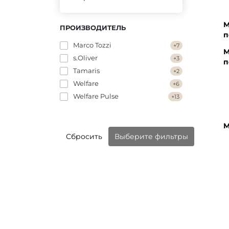
М
ПРОИЗВОДИТЕЛЬ
п
Marco Tozzi
+7
М
s.Oliver
+3
п
Tamaris
+2
Welfare
+6
Welfare Pulse
+13
М
Сбросить
Выберите фильтры