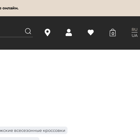
е онлайн.
RU
0
UA
жские всесезонные кроссовки