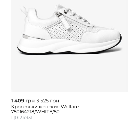
1 409 грн
3 525 грн
Кроссовки женские Welfare
750164218/WHITE/50
Ц0124931