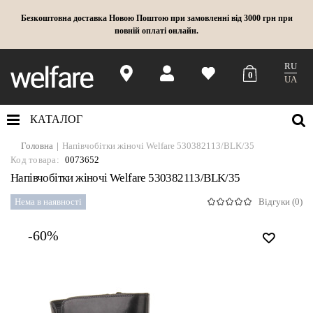
Безкоштовна доставка Новою Поштою при замовленні від 3000 грн при
повній оплаті онлайн.
RU
0
UA
КАТАЛОГ
Головна
Напівчобітки жіночі Welfare 530382113/BLK/35
Код товара:
0073652
Напівчобітки жіночі Welfare 530382113/BLK/35
Нема в наявності
Відгуки (0)
-60%